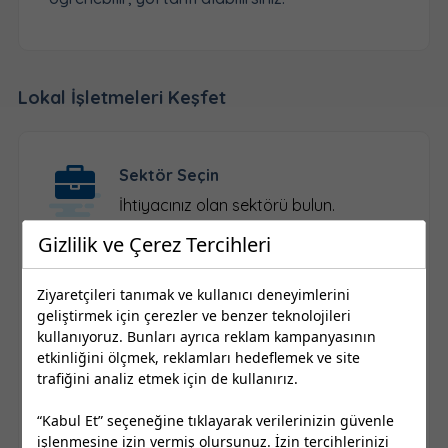
Lokal İşletmeleri Keşfet
Sektör Seçin
İhtiyacınız olan sektörü bulun.
Gizlilik ve Çerez Tercihleri
Konum Seçin
Ziyaretçileri tanımak ve kullanıcı deneyimlerini
geliştirmek için çerezler ve benzer teknolojileri
İl ve ilçe seçimi yapın.
kullanıyoruz. Bunları ayrıca reklam kampanyasının
etkinliğini ölçmek, reklamları hedeflemek ve site
trafiğini analiz etmek için de kullanırız.
Firma Seçin
“Kabul Et” seçeneğine tıklayarak verilerinizin güvenle
Kayıtlı yerel işletmelere ulaşın.
işlenmesine izin vermiş olursunuz. İzin tercihlerinizi