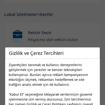
Lokal İşletmeleri Keşfet
Sektör Seçin
İhtiyacınız olan sektörü bulun.
Gizlilik ve Çerez Tercihleri
Konum Seçin
Ziyaretçileri tanımak ve kullanıcı deneyimlerini
İl ve ilçe seçimi yapın.
geliştirmek için çerezler ve benzer teknolojileri
kullanıyoruz. Bunları ayrıca reklam kampanyasının
etkinliğini ölçmek, reklamları hedeflemek ve site
trafiğini analiz etmek için de kullanırız.
Firma Seçin
Kayıtlı yerel işletmelere ulaşın.
“Kabul Et” seçeneğine tıklayarak verilerinizin güvenle
işlenmesine izin vermiş olursunuz. İzin tercihlerinizi
her zaman
Gizlilik ve Çerez Politikası
sayfamızı ziyaret