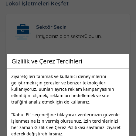
Lokal İşletmeleri Keşfet
Sektör Seçin
İhtiyacınız olan sektörü bulun.
Gizlilik ve Çerez Tercihleri
Konum Seçin
İl ve ilçe seçimi yapın.
Ziyaretçileri tanımak ve kullanıcı deneyimlerini
geliştirmek için çerezler ve benzer teknolojileri
kullanıyoruz. Bunları ayrıca reklam kampanyasının
etkinliğini ölçmek, reklamları hedeflemek ve site
Firma Seçin
trafiğini analiz etmek için de kullanırız.
Kayıtlı yerel işletmelere ulaşın.
“Kabul Et” seçeneğine tıklayarak verilerinizin güvenle
işlenmesine izin vermiş olursunuz. İzin tercihlerinizi
her zaman
Gizlilik ve Çerez Politikası
sayfamızı ziyaret
ederek değiştirebilirsiniz.