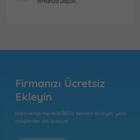
firmanıza ulaşsın.
Firmanızı Ücretsiz
Ekleyin
İşletmenizi Nerede360'a hemen ekleyin, yeni
müşteriler sizi bulsun!