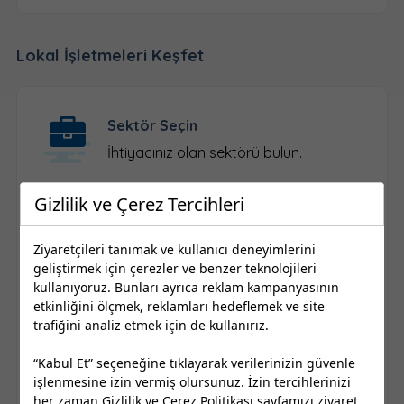
Lokal İşletmeleri Keşfet
Sektör Seçin
İhtiyacınız olan sektörü bulun.
Gizlilik ve Çerez Tercihleri
Konum Seçin
Ziyaretçileri tanımak ve kullanıcı deneyimlerini
İl ve ilçe seçimi yapın.
geliştirmek için çerezler ve benzer teknolojileri
kullanıyoruz. Bunları ayrıca reklam kampanyasının
etkinliğini ölçmek, reklamları hedeflemek ve site
trafiğini analiz etmek için de kullanırız.
Firma Seçin
Kayıtlı yerel işletmelere ulaşın.
“Kabul Et” seçeneğine tıklayarak verilerinizin güvenle
işlenmesine izin vermiş olursunuz. İzin tercihlerinizi
her zaman
Gizlilik ve Çerez Politikası
sayfamızı ziyaret