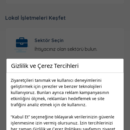
Lokal İşletmeleri Keşfet
Sektör Seçin
İhtiyacınız olan sektörü bulun.
Gizlilik ve Çerez Tercihleri
Konum Seçin
Ziyaretçileri tanımak ve kullanıcı deneyimlerini
İl ve ilçe seçimi yapın.
geliştirmek için çerezler ve benzer teknolojileri
kullanıyoruz. Bunları ayrıca reklam kampanyasının
etkinliğini ölçmek, reklamları hedeflemek ve site
trafiğini analiz etmek için de kullanırız.
Firma Seçin
Kayıtlı yerel işletmelere ulaşın.
“Kabul Et” seçeneğine tıklayarak verilerinizin güvenle
işlenmesine izin vermiş olursunuz. İzin tercihlerinizi
her zaman
Gizlilik ve Çerez Politikası
sayfamızı ziyaret