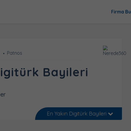
Firma Bu
Patnos
gitürk Bayileri
ler
En Yakın Digitürk Bayileri