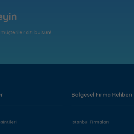
eyin
üşteriler sizi bulsun!
er
Bölgesel Firma Rehberi
sintileri
İstanbul Firmaları