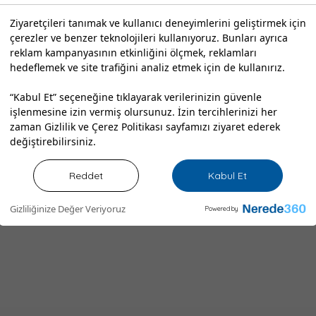
Telefon
Yol Tarifi
Çalışma Saatleri
Ziyaretçileri tanımak ve kullanıcı deneyimlerini geliştirmek için
Adres
Yorumlar
Ürün & Hizmetler
çerezler ve benzer teknolojileri kullanıyoruz. Bunları ayrıca
reklam kampanyasının etkinliğini ölçmek, reklamları
hedeflemek ve site trafiğini analiz etmek için de kullanırız.
Patnos
Detaylı Bilgi
“Kabul Et” seçeneğine tıklayarak verilerinizin güvenle
işlenmesine izin vermiş olursunuz. İzin tercihlerinizi her
zaman
Gizlilik ve Çerez Politikası
sayfamızı ziyaret ederek
değiştirebilirsiniz.
Reddet
Kabul Et
Gizliliğinize Değer Veriyoruz
Powered by