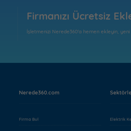
Firmanızı Ücretsiz Ekl
İşletmenizi Nerede360'a hemen ekleyin, yeni m
Nerede360.com
Sektörl
Firma Bul
Elektrik Ke