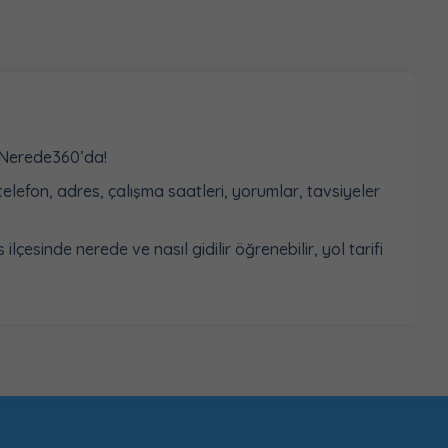
i Nerede360’da!
telefon, adres, çalışma saatleri, yorumlar, tavsiyeler
çesinde nerede ve nasıl gidilir öğrenebilir, yol tarifi