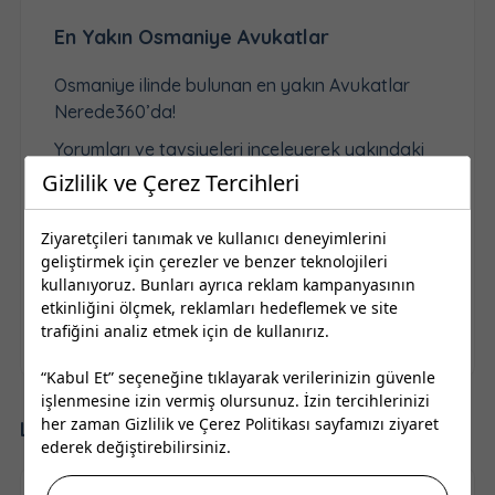
En Yakın Osmaniye Avukatlar
Osmaniye ilinde bulunan en yakın Avukatlar
Nerede360’da!
Yorumları ve tavsiyeleri inceleyerek yakındaki
Osmaniye Avukatlar telefon, adres, çalışma
Gizlilik ve Çerez Tercihleri
saatleri ve Ağustos 2026 güncel iletişim
bilgilerine ulaşabilirsiniz.
Ziyaretçileri tanımak ve kullanıcı deneyimlerini
geliştirmek için çerezler ve benzer teknolojileri
Yukarıdan ilçe seçimi yaparak bana en yakın
kullanıyoruz. Bunları ayrıca reklam kampanyasının
Avukatlar Osmaniye şehrinde nerede ve nasıl
etkinliğini ölçmek, reklamları hedeflemek ve site
gidilir öğrenebilir, yol tarifi alabilirsiniz.
trafiğini analiz etmek için de kullanırız.
“Kabul Et” seçeneğine tıklayarak verilerinizin güvenle
işlenmesine izin vermiş olursunuz. İzin tercihlerinizi
her zaman
Gizlilik ve Çerez Politikası
sayfamızı ziyaret
Lokal İşletmeleri Keşfet
ederek değiştirebilirsiniz.