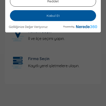
Reddet
Sektör Seçin
İhtiyacınız olan sektörü bulun.
Kabul Et
Gizliliğinize Değer Veriyoruz
Powered by
Konum Seçin
İl ve ilçe seçimi yapın.
Firma Seçin
Kayıtlı yerel işletmelere ulaşın.