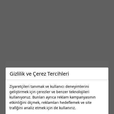
En Yakın Kütahya Berberler
Gizlilik ve Çerez Tercihleri
Kütahya ilinde bulunan en yakın Berberler
Ziyaretçileri tanımak ve kullanıcı deneyimlerini
Nerede360’da!
geliştirmek için çerezler ve benzer teknolojileri
kullanıyoruz. Bunları ayrıca reklam kampanyasının
Yorumları ve tavsiyeleri inceleyerek yakındaki
etkinliğini ölçmek, reklamları hedeflemek ve site
Kütahya Berberler telefon, adres, çalışma
trafiğini analiz etmek için de kullanırız.
saatleri ve Ağustos 2026 güncel iletişim