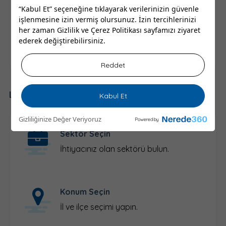
bilgilerine ulaşabilirsiniz.
“Kabul Et” seçeneğine tıklayarak verilerinizin güvenle
işlenmesine izin vermiş olursunuz. İzin tercihlerinizi
Yukarıdan ilçe seçimi yaparak bana en yakın
her zaman
Gizlilik ve Çerez Politikası
sayfamızı ziyaret
Berberler Kütahya şehrinde nerede ve nasıl
ederek değiştirebilirsiniz.
gidilir öğrenebilir, yol tarifi alabilirsiniz.
Reddet
Lokal İşletmeleri Keşfet
Kabul Et
Gizliliğinize Değer Veriyoruz
Powered by
Sektör Seçin
İhtiyacınız olan sektörü bulun.
Konum Seçin
İl ve ilçe seçimi yapın.