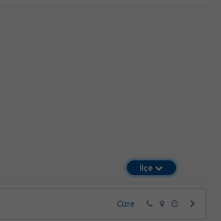
İlçe
Cizre