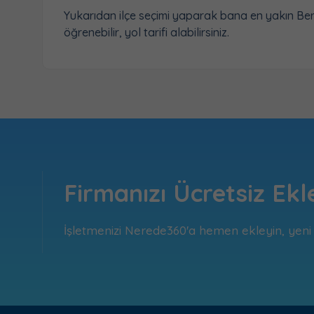
Yukarıdan ilçe seçimi yaparak bana en yakın Berb
öğrenebilir, yol tarifi alabilirsiniz.
Firmanızı Ücretsiz Ekl
İşletmenizi Nerede360'a hemen ekleyin, yeni m