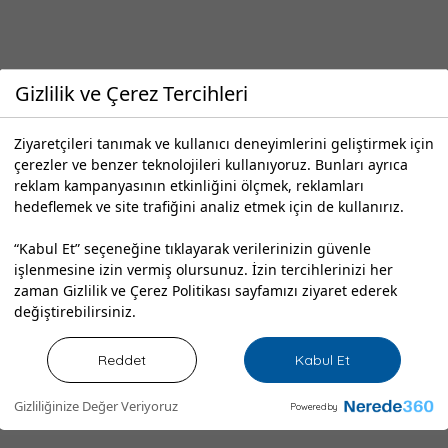
Gizlilik ve Çerez Tercihleri
Güçlükonak
Ziyaretçileri tanımak ve kullanıcı deneyimlerini geliştirmek için
Berberler
çerezler ve benzer teknolojileri kullanıyoruz. Bunları ayrıca
reklam kampanyasının etkinliğini ölçmek, reklamları
hedeflemek ve site trafiğini analiz etmek için de kullanırız.
Şırnak Merkez
Berberler
“Kabul Et” seçeneğine tıklayarak verilerinizin güvenle
işlenmesine izin vermiş olursunuz. İzin tercihlerinizi her
zaman
Gizlilik ve Çerez Politikası
sayfamızı ziyaret ederek
değiştirebilirsiniz.
Reddet
Kabul Et
Gizliliğinize Değer Veriyoruz
Powered by