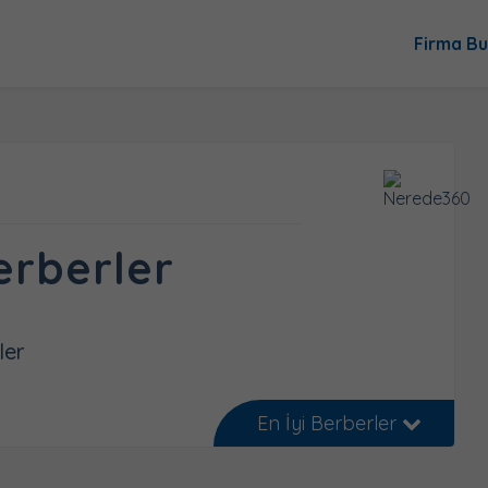
Firma Bu
erberler
ler
En İyi Berberler