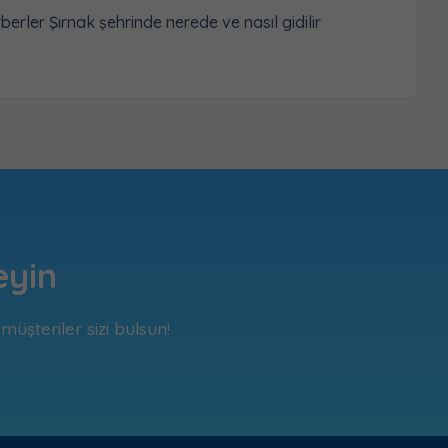
erler Şırnak şehrinde nerede ve nasıl gidilir
eyin
üşteriler sizi bulsun!