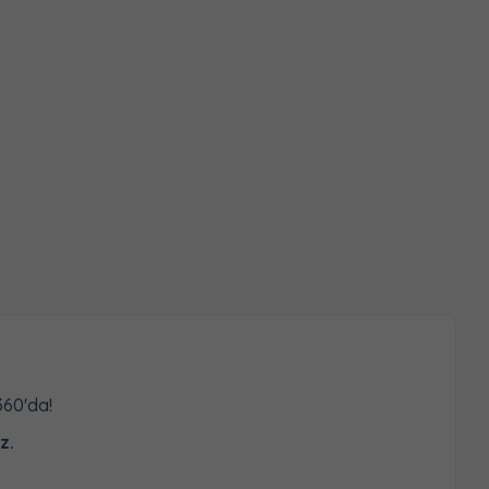
360'da!
z.