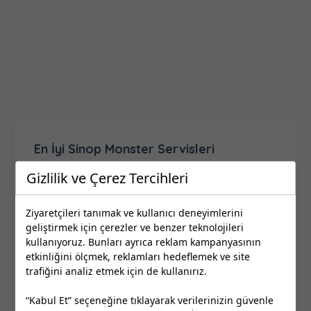
En İyi Sinop Monster Servisleri
Gizlilik ve Çerez Tercihleri
Sinop ilinde bulunan en iyi Monster Servisleri
Nerede360’da!
Ziyaretçileri tanımak ve kullanıcı deneyimlerini
Yorumları ve tavsiyeleri inceleyerek yakındaki
geliştirmek için çerezler ve benzer teknolojileri
Sinop Monster Servisleri telefon, adres, çalışma
kullanıyoruz. Bunları ayrıca reklam kampanyasının
saatleri ve Ağustos 2026 güncel iletişim
etkinliğini ölçmek, reklamları hedeflemek ve site
bilgilerine ulaşabilirsiniz.
trafiğini analiz etmek için de kullanırız.
Yukarıdan ilçe seçimi yaparak bana en yakın
“Kabul Et” seçeneğine tıklayarak verilerinizin güvenle
Monster Servisleri Sinop şehrinde nerede ve