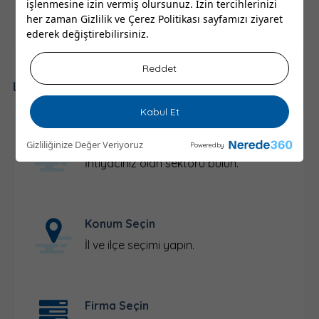
işlenmesine izin vermiş olursunuz. İzin tercihlerinizi
nasıl gidilir öğrenebilir, yol tarifi alabilirsiniz.
her zaman
Gizlilik ve Çerez Politikası
sayfamızı ziyaret
ederek değiştirebilirsiniz.
Reddet
Lokal İşletmeleri Keşfet
Kabul Et
Sektör Seçin
Gizliliğinize Değer Veriyoruz
Powered by
İhtiyacınız olan sektörü bulun.
Konum Seçin
İl ve ilçe seçimi yapın.
Firma Seçin