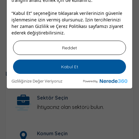
trafiğini analiz etmek için de kullanırız.
Sivas Monster Servisleri telefon, adres, çalışma
saatleri ve Ağustos 2026 güncel iletişim
“Kabul Et” seçeneğine tıklayarak verilerinizin güvenle
bilgilerine ulaşabilirsiniz.
işlenmesine izin vermiş olursunuz. İzin tercihlerinizi
her zaman
Gizlilik ve Çerez Politikası
sayfamızı ziyaret
Yukarıdan ilçe seçimi yaparak bana en yakın
ederek değiştirebilirsiniz.
Monster Servisleri Sivas şehrinde nerede ve
nasıl gidilir öğrenebilir, yol tarifi alabilirsiniz.
Reddet
Kabul Et
Lokal İşletmeleri Keşfet
Gizliliğinize Değer Veriyoruz
Powered by
Sektör Seçin
İhtiyacınız olan sektörü bulun.
Konum Seçin