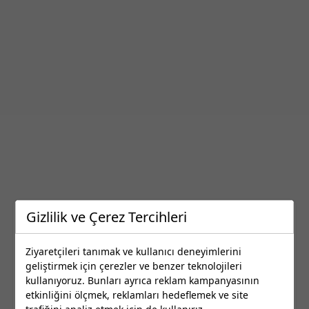
Gizlilik ve Çerez Tercihleri
En İyi Sivas Monster Servisleri
Ziyaretçileri tanımak ve kullanıcı deneyimlerini
Sivas ilinde bulunan en iyi Monster Servisleri
geliştirmek için çerezler ve benzer teknolojileri
Nerede360’da!
kullanıyoruz. Bunları ayrıca reklam kampanyasının
etkinliğini ölçmek, reklamları hedeflemek ve site
Yorumları ve tavsiyeleri inceleyerek yakındaki