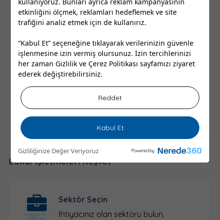
kullanıyoruz. Bunları ayrıca reklam kampanyasının
Türkiye’nin 81 ilinde bulunan en yakın Halı
etkinliğini ölçmek, reklamları hedeflemek ve site
Yıkama Firmaları burada.
trafiğini analiz etmek için de kullanırız.
Yakındaki Halı Yıkama Firmaları telefon, adres,
“Kabul Et” seçeneğine tıklayarak verilerinizin güvenle
çalışma saatleri, yorumları, tavsiyeleri ve
işlenmesine izin vermiş olursunuz. İzin tercihlerinizi
Ağustos 2026 güncel iletişim bilgileri
her zaman
Gizlilik ve Çerez Politikası
sayfamızı ziyaret
Nerede360'da!
ederek değiştirebilirsiniz.
Yukarıdan şehir seçimi yaparak bana en yakın
Reddet
Halı Yıkama Firmaları nerede ve nasıl gidilir
öğrenebilir, yol tarifi alabilirsiniz.
Kabul Et
Gizliliğinize Değer Veriyoruz
Powered by
Lokal İşletmeleri Keşfet
Sektör Seçin
İhtiyacınız olan sektörü bulun.