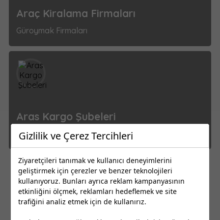
Araç Kiralama Firmaları
Güroymak Firmaları
Aras Kargo Şubeleri
Güroymak Firmaları
Gizlilik ve Çerez Tercihleri
Ziyaretçileri tanımak ve kullanıcı deneyimlerini
geliştirmek için çerezler ve benzer teknolojileri
1
2
3
kullanıyoruz. Bunları ayrıca reklam kampanyasının
etkinliğini ölçmek, reklamları hedeflemek ve site
trafiğini analiz etmek için de kullanırız.