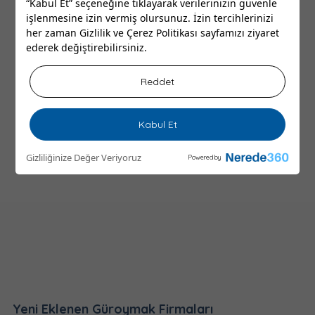
“Kabul Et” seçeneğine tıklayarak verilerinizin güvenle
işlenmesine izin vermiş olursunuz. İzin tercihlerinizi
her zaman
Gizlilik ve Çerez Politikası
sayfamızı ziyaret
ederek değiştirebilirsiniz.
Reddet
Kabul Et
Gizliliğinize Değer Veriyoruz
Powered by
Yeni Eklenen Güroymak Firmaları