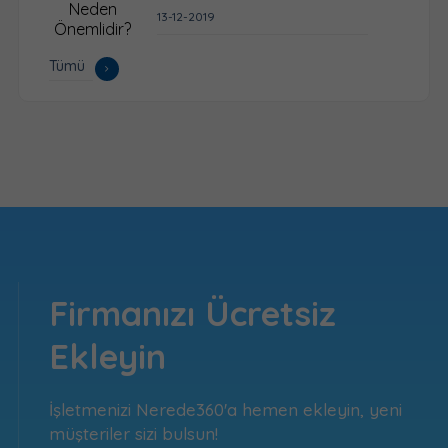
13-12-2019
Tümü
Firmanızı Ücretsiz
Ekleyin
İşletmenizi Nerede360'a hemen ekleyin, yeni
müşteriler sizi bulsun!