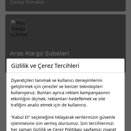
Çerkeş Firmaları
Aras Kargo Şubeleri
Çerkeş Firmaları
Gizlilik ve Çerez Tercihleri
Ziyaretçileri tanımak ve kullanıcı deneyimlerini
geliştirmek için çerezler ve benzer teknolojileri
1
2
3
kullanıyoruz. Bunları ayrıca reklam kampanyasının
etkinliğini ölçmek, reklamları hedeflemek ve site
trafiğini analiz etmek için de kullanırız.
“Kabul Et” seçeneğine tıklayarak verilerinizin güvenle
işlenmesine izin vermiş olursunuz. İzin tercihlerinizi
her zaman
Gizlilik ve Çerez Politikası
sayfamızı ziyaret