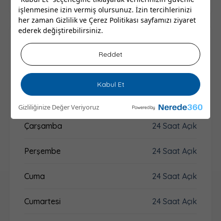
işlenmesine izin vermiş olursunuz. İzin tercihlerinizi
her zaman
Gizlilik ve Çerez Politikası
sayfamızı ziyaret
ederek değiştirebilirsiniz.
Audi Servis - Yol Yardım
Çalışma Saatleri
Reddet
Pazartesi
24 Saat Açık
Kabul Et
Salı
24 Saat Açık
Gizliliğinize Değer Veriyoruz
Powered by
Çarşamba
24 Saat Açık
Perşembe
24 Saat Açık
Cuma
24 Saat Açık
Cumartesi
24 Saat Açık